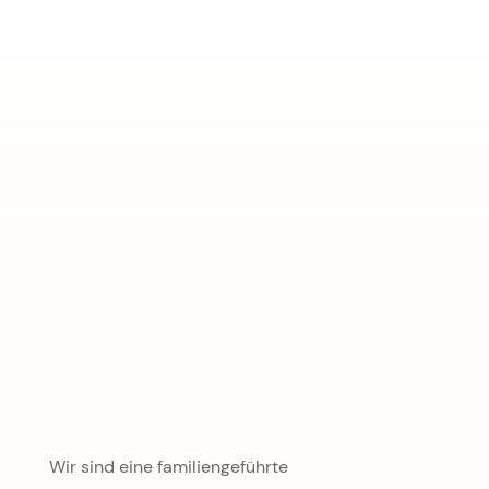
E-Mail
office@gruenerbaum-weissensee.at
Wir sind eine familiengeführte