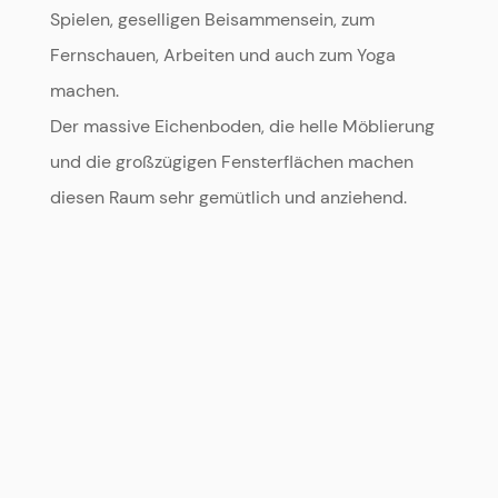
Spielen, geselligen Beisammensein, zum
Fernschauen, Arbeiten und auch zum Yoga
machen.
Der massive Eichenboden, die helle Möblierung
und die großzügigen Fensterflächen machen
diesen Raum sehr gemütlich und anziehend.
^
ein erweitertes Wohnzimmer
^
mit feiner Bücherecke
^
und kleiner Spielesammlung